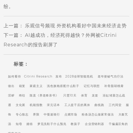
纷。
上一篇
：
乐观信号频现 外资机构看好中国未来经济走势
下一篇
：
AI越成功，经济死得越快？外网被Citrini
Research的报告刷屏了
标签：
如何看待
Citrini Research
发布
2028全球智能危机
老年便秘气功疗法
做出
箱笼
家庭主义
浅色旗袍搭配什么鞋子
记忆与联想
补骨脂胡桃膏
淫秽
终结
陈直《养老奉亲书》
只需10天
体育
龙套
浴缸堵塞怎么疏
通
文化展
机能指数
宋元话本
工人提干后的离休
曲线跑
三代同堂
服
饰
专心致志
界限
中慢速骑行
点燃市场
粉条汤怎么做家常做法
大秦艽
汤
知母
婚俗
梦见洗鞋子什么预兆
教孩子
企业营销利器
干煸扁豆角的