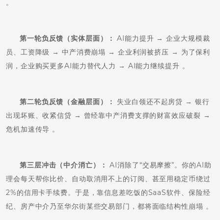
。
第一轮负反馈（实体层面）：
AI能力提升 → 企业大规模裁
员、工资降级 → 中产消费崩塌 → 企业利润被挤压 → 为了保利
润，企业购买更多AI能力替代人力 → AI能力继续提升 。
第二轮负反馈（金融层面）：
失业白领还不起房贷 → 银行
出现坏账、收紧信贷 → 曾经靠中产消费支撑的财富效应破裂 →
危机加速传导 。
第三层冲击（中介消亡）：
AI消除了“交易摩擦”。你的AI助
理会每天帮你比价、自动取消用不上的订阅、甚至用稳定币绕过
2%的信用卡手续费。于是，靠信息差吃饭的SaaS软件、保险经
纪、房产中介乃至华尔街某些交易部门，都将面临结构性崩塌 。