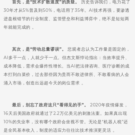
首先，是“技术扩散速度”的质疑。
历史告诉我们，电力花了
30年才从5%普及到50%，电话用了35年。AI技术再强，要渗透
进盘根错节的行业制度、监管壁垒和利益博弈中，绝不是短短两
年就能完成的 。
其次，是“劳动总量谬误”。
悲观者总认为工作量是固定的，
AI多干一点，人就少干一点。但杰文斯悖论指出：当效率提升、
成本降低，需求会爆炸性增长。当AI把法律咨询、医疗诊断的成
本打到白菜价，过去那些因为贵而不敢进律所、不敢看病的人会
涌入市场，创造出远超今天的岗位需求 。
最后，别忘了政府这只“看得见的手”。
2020年疫情爆发，
16天后美国政府就通过了2.2万亿美元的刺激法案。如果真出现
10%的失业率，没有哪个政府会坐视不管。无论是“机器人税”还
是全民基本收入，制度的适应力往往比技术推演更灵活 。