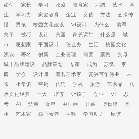
如何
家长
学习
收藏
教育家
刺绣
艺术
学
生
学习力
家庭教育
企业
女孩
方法
艺术传
播
男孩
校园文化建设
VI设计
为什么
翡翠
关于
技巧
设计
美国
家长课堂
什么是
城
市
思想家
平面设计
怎么办
生活
校园文化
浅谈
著名
创新
企业管理
需要
案例
父母
城市品牌建设
品牌策划
专家
成为
苏绣
家
庭
学会
设计师
著名艺术家
复兴百年伟业
未
来
小常识
营销
传统
学校
旅游
艺术品
传
承文化经典
十大
培养
让孩子
创业
VI
思
考
AI
父亲
女星
中国画
开幕
博物馆
亮
相
艺术家
核心素养
学科
学习动力
应该