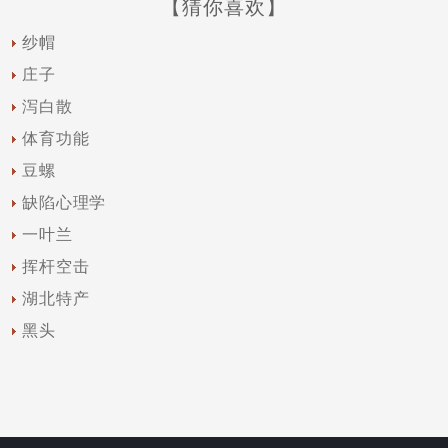
【猜你喜欢】
纱帽
庄子
泻白散
体育功能
豆螺
缺陷心理学
一叶兰
挥杆空击
湖北特产
黑头