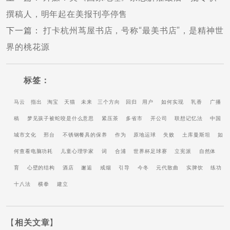
撰稿人，明年起在美报刊亭停售
下一篇
：
打卡杭州茑屋书店，号称“最美书店”，是精神世
界的桃花源
标签：
马云
指出
淘宝
天猫
未来
三个方向
回归
用户
如何实现
乳香
广播
稿
梦见孩子被蛇咬是什么意思
紧压茶
多省市
开公司
联想记忆法
中国
城市文化
邢台
不锈钢餐具的保养
作为
原地运球
失败
土库曼斯坦
如
何查看电脑功耗
儿童心理学家
词
合浦
世界杯足球赛
立宪派
自然体
育
心壁的结构
酒店
邂逅
戒烟
引导
今冬
元代散曲
实脾饮
练功
十八法
横拳
建立
【
相关文章
】