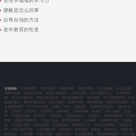
管理学领域的学习力
腰酸是怎么回事
自尊自强的方法
老年教育的性质
友情链接：
中华书画网
中国书法网
中国油画网
书画交易网
艺术传播网
民俗文化网
刺绣文化网
VI设计知识网
校园文化建设网
企业培训网
学习力教育中心
中小学教育
网
学习力训练中心
旅游风景名胜网
城市品牌建设网
家长学院
学习力教育智库
学习
型城市建设
域名投资知识网
意志力教育
健康生活网
营销策划网
世界民间故事网
世
界童话故事网
中小学生作文网
余建祥工作室
思维训练
家庭教育顶层设计
爱情文化
网
玩中学
笑话大王
科技前沿
趣味地理
中国书画网
思维谷
中华人物谱
高考
季
中国茶文化网
作文评论
天赋车站
西湖风景文化
艺术起点
艺术收藏投资
中华武
术网
收藏证书查询网
广告设计知识
教育趋势研究
八卦晚报
天赋教育研究
天赋邂
逅
中国酒文化网
宝宝成长网
中国瓷器网
雕塑设计艺术
中国民间故事网
珠宝文化
网
世界儿童文学网
文玩收藏投资
宝岛期刊
教育百科
致富经
时尚休闲
风雅中国
时尚文化
贝壳书画
中国兰花网
演讲与口才
现代家庭教育
网络营销传播网
学习力教