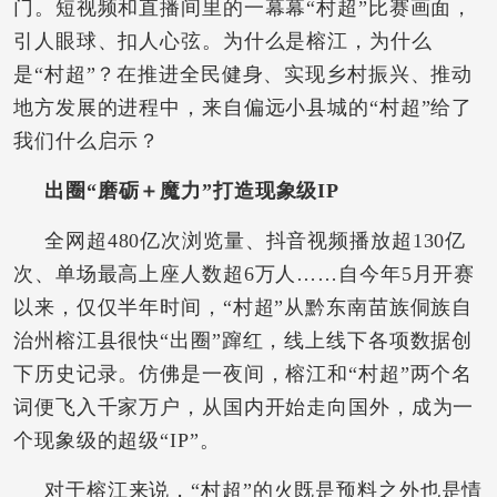
门。短视频和直播间里的一幕幕“村超”比赛画面，
引人眼球、扣人心弦。为什么是榕江，为什么
是“村超”？在推进全民健身、实现乡村振兴、推动
地方发展的进程中，来自偏远小县城的“村超”给了
我们什么启示？
出圈“磨砺＋魔力”打造现象级IP
全网超480亿次浏览量、抖音视频播放超130亿
次、单场最高上座人数超6万人……自今年5月开赛
以来，仅仅半年时间，“村超”从黔东南苗族侗族自
治州榕江县很快“出圈”蹿红，线上线下各项数据创
下历史记录。仿佛是一夜间，榕江和“村超”两个名
词便飞入千家万户，从国内开始走向国外，成为一
个现象级的超级“IP”。
对于榕江来说，“村超”的火既是预料之外也是情