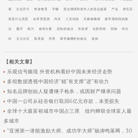
展
左右开弓
终身教育
芋螺
意志增强和老年人的意志减退
产业
梦见买
菜是什么意思
虫草雪莲酒
内关
八宝鸡汤
天麻健脑酒
家常溜肉段的做
法
魔芋
精力
难有分量
花蛤的做法
布老虎
社群营销
四御
华尔
街
五大法宝
取景器
穷养
家常咖喱虾的做法
道德
【
相关文章
】
乐观信号频现 外资机构看好中国未来经济走势
多组数据透视中国经济“稳”有支撑“进”有动力
知名品牌创始人疑遭继子枪杀，或因财产继承问题
中国一公司从硅谷银行取回6亿元存款，未受损失
全球十大最富裕城市中国占三席 纽约蝉联全球富人最
多城市
“亚洲第一潜能激励大师、成功学大师”杨涛鸣落网，30