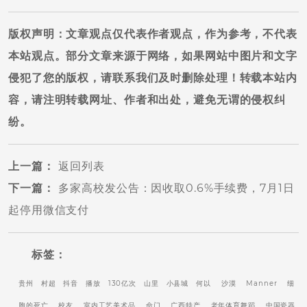
版权声明
：文章观点仅代表作者观点，作为参考，不代表
本站观点。部分文章来源于网络，如果网站中图片和文字
侵犯了您的版权，请联系我们及时删除处理！转载本站内
容，请注明转载网址、作者和出处，避免无谓的侵权纠
纷。
上一篇
：
返回列表
下一篇
：
多家高校发公告：因收取0.6%手续费，7月1日
起停用微信支付
标签：
贵州
村超
抖音
播放
130亿次
山里
小县城
何以
沙漠
Manner
细
胞的死亡
校友
室内工艺美术品
命门
广西特产
老年体育舞蹈
中国瓷器