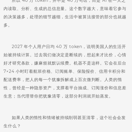
所以 40 万 token，并不是 40 万句话，而是 AI 在一天之
内读取、分析、生成的总信息量。这个数字越大，意味着它参与
的决策越多，处理的细节越细，生活中被算法接管的部分也就越
多。
2027 年个人用户日均 40 万 token，说明美国人的生活开
始被持续计算。过去我们做决定是断续的，想起来才比价，心情
好才研究条款，嫌麻烦就默认续费。机器不是这样。它会在后台
7×24 小时盯着航班价格、订阅账单、保险报价、信用卡积分和
配送费率，把人的每一个犹豫拆解成上百次微判断。人类的惰
性，曾经是一种隐形资产，支撑着平台抽成、订阅涨价和信息差
生意；当代理替你把犹豫清零，这部分利润就开始蒸发。
如果人类的惰性和情绪被持续削弱甚至清零，这个社会会发
生什么？