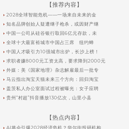
【推荐内容】
2028全球智能危机——一场来自未来的金
知名品牌创始人疑遭继子枪杀，或因财产继
中国一公司从硅谷银行取回6亿元存款，未
全球十大最富裕城市中国占三席 纽约蝉
中国人才吸引力10强城市出炉，长沙上榜！
求职者嫌8000元工资太高，要求降到2000元
外媒：美《国家地理》杂志解雇最后一批专
马云指出淘宝天猫未来三个方向：回归淘宝
盖茨私人办公室面试过程被曝光：女子应聘
贵州“村超”抖音播放130亿次，山里小县
【热点内容】
AI将会引爆2028经济危机？华尔街投研机构