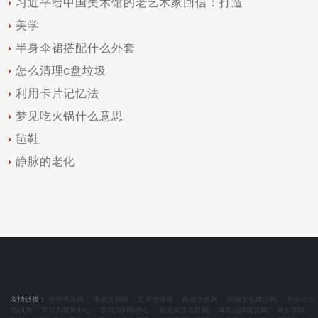
习近平给中国美术馆的老艺术家回信：打造
美学
半身伞裙搭配什么外套
怎么清理c盘垃圾
利用卡片记忆法
梦见吃火锅什么意思
毡鞋
静脉的老化
友情链接：
中华书画网
书画交易网
艺术传播网
民俗文化网
校园文化建设网
中国企业
培训网
学习力教育中心
学习力训练中心
旅游风景名胜网
城市品牌建设网
家长学院