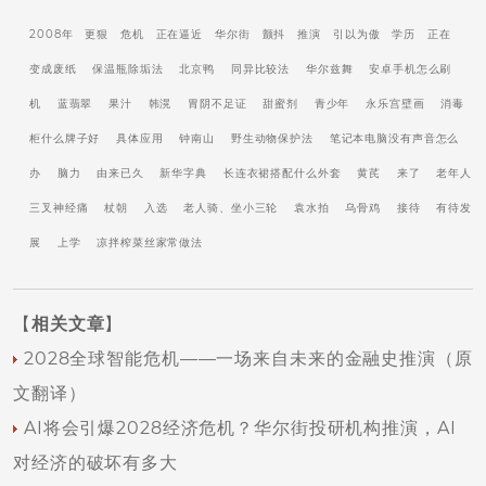
2008年
更狠
危机
正在逼近
华尔街
颤抖
推演
引以为傲
学历
正在
变成废纸
保温瓶除垢法
北京鸭
同异比较法
华尔兹舞
安卓手机怎么刷
机
蓝翡翠
果汁
韩滉
胃阴不足证
甜蜜剂
青少年
永乐宫壁画
消毒
柜什么牌子好
具体应用
钟南山
野生动物保护法
笔记本电脑没有声音怎么
办
脑力
由来已久
新华字典
长连衣裙搭配什么外套
黄芪
来了
老年人
三叉神经痛
杖朝
入选
老人骑、坐小三轮
袁水拍
乌骨鸡
接待
有待发
展
上学
凉拌榨菜丝家常做法
【
相关文章
】
2028全球智能危机——一场来自未来的金融史推演（原
文翻译）
AI将会引爆2028经济危机？华尔街投研机构推演，AI
对经济的破坏有多大