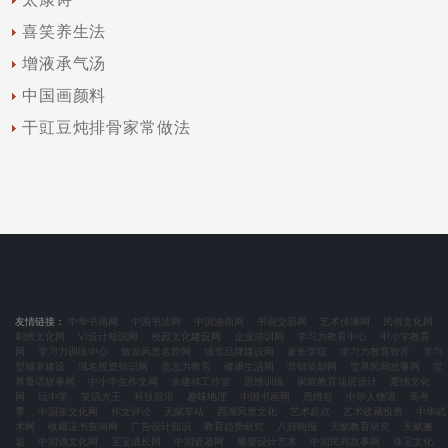
喜笑养生法
增液承气汤
中国画颜料
干豇豆炖排骨家常做法
友情链接：
中华书画网
中国书法网
中国油画网
书画交易网
艺术传播网
民俗文化网
刺绣文化网
VI设计知识网
校园文化建设网
企业培训网
学习力教育中心
中小学教育
网
学习力训练中心
旅游风景名胜网
城市品牌建设网
家长学院
学习力教育智库
学习
型城市建设
域名投资知识网
意志力教育
健康生活网
营销策划网
世界民间故事网
世
界童话故事网
中小学生作文网
余建祥工作室
思维训练
家庭教育顶层设计
爱情文化
网
玩中学
笑话大王
科技前沿
趣味地理
中国书画网
思维谷
中华人物谱
高考
季
中国茶文化网
作文评论
天赋车站
西湖风景文化
艺术起点
艺术收藏投资
中华武
术网
收藏证书查询网
广告设计知识
教育趋势研究
八卦晚报
天赋教育研究
天赋邂
逅
中国酒文化网
宝宝成长网
中国瓷器网
雕塑设计艺术
中国民间故事网
珠宝文化