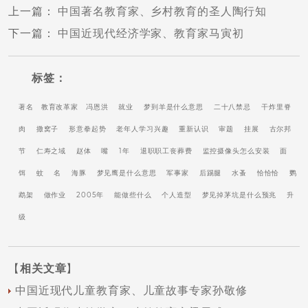
上一篇
：
中国著名教育家、乡村教育的圣人陶行知
下一篇
：
中国近现代经济学家、教育家马寅初
标签：
著名
教育改革家
冯恩洪
就业
梦到羊是什么意思
二十八禁忌
干炸里脊
肉
撒窝子
形意拳起势
老年人学习兴趣
重新认识
审题
挂展
古尔邦
节
仁寿之域
赵体
嘴
1年
退职职工丧葬费
监控摄像头怎么安装
面
饵
蚊
名
海豚
梦见鹰是什么意思
军事家
后踢腿
水蚤
恰恰恰
鹦
鹉架
做作业
2005年
能做些什么
个人造型
梦见掉茅坑是什么预兆
升
级
【
相关文章
】
中国近现代儿童教育家、儿童故事专家孙敬修