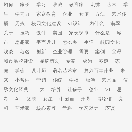
如何
家长
学习
收藏
教育家
刺绣
艺术
学
生
学习力
家庭教育
企业
女孩
方法
艺术传
播
男孩
校园文化建设
VI设计
为什么
翡翠
关于
技巧
设计
美国
家长课堂
什么是
城
市
思想家
平面设计
怎么办
生活
校园文化
浅谈
著名
创新
企业管理
需要
案例
父母
城市品牌建设
品牌策划
专家
成为
苏绣
家
庭
学会
设计师
著名艺术家
复兴百年伟业
未
来
小常识
营销
传统
学校
旅游
艺术品
传
承文化经典
十大
培养
让孩子
创业
VI
思
考
AI
父亲
女星
中国画
开幕
博物馆
亮
相
艺术家
核心素养
学科
学习动力
应该