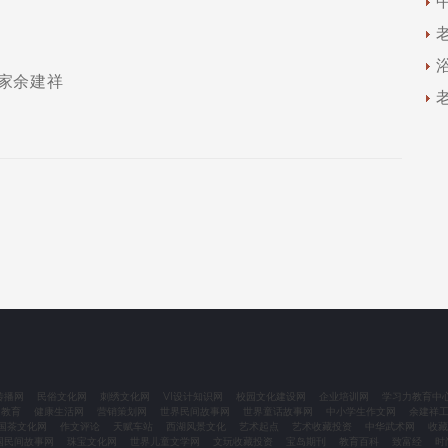
家余建祥
传播网
民俗文化网
刺绣文化网
VI设计知识网
校园文化建设网
企业培训网
学习力教育中
力教育
健康生活网
营销策划网
世界民间故事网
世界童话故事网
中小学生作文网
余建祥
国茶文化网
作文评论
天赋车站
西湖风景文化
艺术起点
艺术收藏投资
中华武术网
收藏
国民间故事网
珠宝文化网
世界儿童文学网
文玩收藏投资
宝岛期刊
教育百科
致富经
时