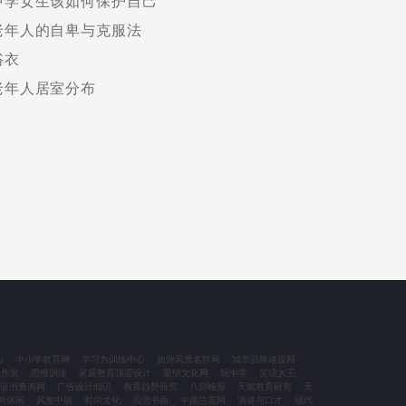
中学女生该如何保护自己
老年人的自卑与克服法
浴衣
老年人居室分布
心
中小学教育网
学习力训练中心
旅游风景名胜网
城市品牌建设网
工作室
思维训练
家庭教育顶层设计
爱情文化网
玩中学
笑话大王
证书查询网
广告设计知识
教育趋势研究
八卦晚报
天赋教育研究
天
尚休闲
风雅中国
时尚文化
贝壳书画
中国兰花网
演讲与口才
现代