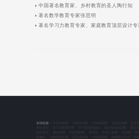
中国著名教育家、乡村教育的圣人陶行知
著名数学教育专家张思明
著名学习力教育专家、家庭教育顶层设计专
友情链接：
中华书画网
中国书法网
中国油画网
书画交易网
艺术
家长学院
学习力教育智库
学习型城市建设
域名投资知识网
意志
科技前沿
趣味地理
中国书画网
思维谷
中华人物谱
高考季
中
赋邂逅
中国酒文化网
宝宝成长网
中国瓷器网
雕塑设计艺术
中