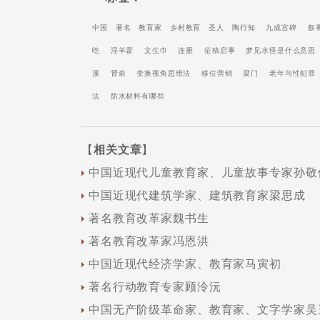
中国
著名
教育家
乡村教育
圣人
陶行知
九成宫碑
叙
吃
淫羊藿
文生巾
连册
征稿启事
梦见水怪是什么意思
溪
肾俞
变换视角思维法
移位营销
梁门
老年与性犯罪
法
防水材料有哪些
【
相关文章
】
中国近现代儿童教育家、儿童故事专家孙敬
中国近现代建筑学家、建筑教育家梁思成
著名教育改革家魏书生
著名教育改革家冯恩洪
中国近现代经济学家、教育家马寅初
著名行动教育专家顾泠沅
中国无产阶级革命家、教育家、文字学家吴