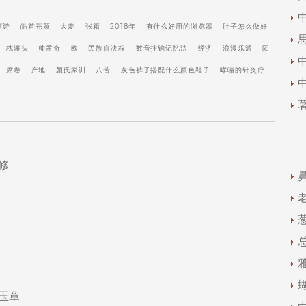
事诗
皓首苍颜
大麦
张籍
2018年
有什么好用的浏览器
肚子怎么做好
枕辗头
帅孟奇
欧
民族自决权
数音挂钩记忆法
经济
浪漫乐派
阳
席卷
产地
颜氏家训
八苦
灰色裤子搭配什么颜色鞋子
哮喘的针灸疗
修
玉章