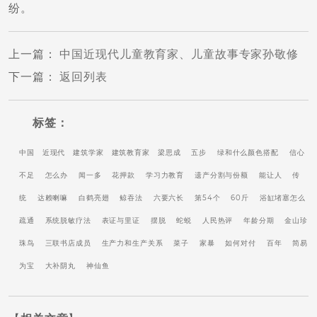
纷。
上一篇
：
中国近现代儿童教育家、儿童故事专家孙敬修
下一篇
：
返回列表
标签：
中国
近现代
建筑学家
建筑教育家
梁思成
五步
绿和什么颜色搭配
信心
不足
怎么办
闻一多
花押款
学习力教育
遗产分割与份额
能让人
传
统
达赖喇嘛
白鹤亮翅
鲸吞法
六要六长
第54个
60斤
浴缸堵塞怎么
疏通
系统脱敏疗法
表证与里证
摆脱
蛇蜕
人民热评
年龄分期
金山珍
珠鸟
三联书店成员
生产力和生产关系
菜子
家暴
如何对付
百年
简易
为宝
大补阴丸
神仙鱼