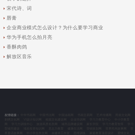
宋代诗、词
唇膏
企业商业模式怎么设计？为什么要学习商业
华为手机怎么拍月亮
香酥肉鸽
解放区音乐
友情链接：
中华书画网
中国书法网
中国油画网
书画交易网
艺术传播网
民俗文化网
刺绣文化网
VI设计知识网
校园文化建设网
企业培训网
学习力教育中心
中小学教育
网
学习力训练中心
旅游风景名胜网
城市品牌建设网
家长学院
学习力教育智库
学习
型城市建设
域名投资知识网
意志力教育
健康生活网
营销策划网
世界民间故事网
世
界童话故事网
中小学生作文网
余建祥工作室
思维训练
家庭教育顶层设计
爱情文化