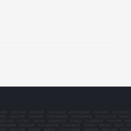
传播网
民俗文化网
刺绣文化网
VI设计知识网
校园文化建设网
企业培训网
学习力教育中
力教育
健康生活网
营销策划网
世界民间故事网
世界童话故事网
中小学生作文网
余建祥
国茶文化网
作文评论
天赋车站
西湖风景文化
艺术起点
艺术收藏投资
中华武术网
收藏
国民间故事网
珠宝文化网
世界儿童文学网
文玩收藏投资
宝岛期刊
教育百科
致富经
时
文学网
国学文化网
成语辞典
健康百科
文化艺术传播网
幸福教育网
戏曲文化网
茶艺文