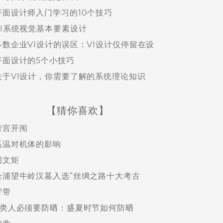
平面设计师入门学习的10个技巧
VI系统视觉基本要素设计
多数企业VI设计的误区：VI设计仅停留在设
平面设计的5个小技巧
关于VI设计，你需要了解的系统理论知识
【猜你喜欢】
劳宫开闱
高温对机体的影响
周文矩
合浦望牛岭汉墓入选“丝绸之路十大考古
背带
6类人必须要防晒：盛夏时节如何防晒