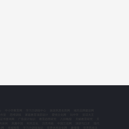
心
中小学教育网
学习力训练中心
旅游风景名胜网
城市品牌建设网
工作室
思维训练
家庭教育顶层设计
爱情文化网
玩中学
笑话大王
证书查询网
广告设计知识
教育趋势研究
八卦晚报
天赋教育研究
天
尚休闲
风雅中国
时尚文化
贝壳书画
中国兰花网
演讲与口才
现代
化网
幸福智库
学习力训练知识
世界休闲文化网
趣搜搜
世界民俗文