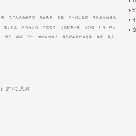
仪表
老年人的免疫功能
儿童教育
要把
单手肩上投篮
动脉血压的形成
矮子步走
朗诵诗运动
高效思考
昆虫标本采集
认知税
肝胃不和证
好
胆子
暴赚
郑州
银鳕鱼的做法
梦见喂羊是什么意思
九要
释义
计的7项原则