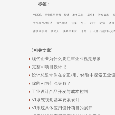
标签：
VI系统
视觉应用要素
设计
准备工作
2018
社会效果
青光眼气功疗法
调气学派
菠菜
分工
利于
阴痒
诱食
体验式学习
营销人
头晕导引法
冷却
什么牌子的投影仪
【
相关文章
】
现代企业为什么要注重企业视觉形象
完整VI项目设计书
设计总监带你在交互/用户体验中探索工业设
你的VI为什么失败？
工业设计产品开发与成本控制
VI系统视觉基本要素设计
VI系统具体应用设计项目的展开