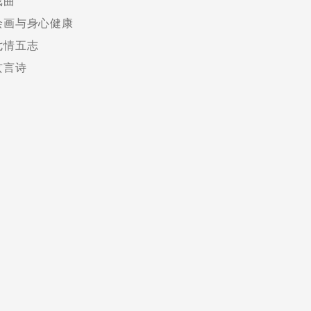
戏曲
绘画与身心健康
七情五志
玄言诗