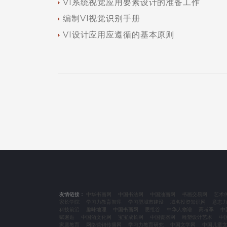
VI系统视觉应用要素设计的准备工作
编制VI视觉识别手册
VI设计应用应遵循的基本原则
友情链接：
中华书画网
中国书法网
中国油画网
书画交易网
艺术
家长学院
学习力教育智库
学习型城市建设
域名投资知识网
意志
科技前沿
趣味地理
中国书画网
思维谷
中华人物谱
高考季
中
赋邂逅
中国酒文化网
宝宝成长网
中国瓷器网
雕塑设计艺术
中
家庭教育
网络营销传播网
学习力教育研究
中国文学网
中国儿童