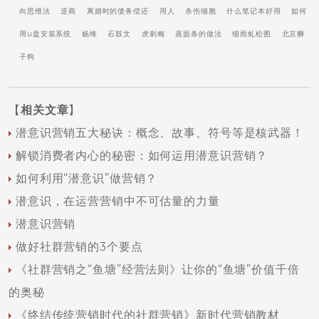
向思维法
逆商
离婚时的债务偿还
用人
杀伤细胞
什么笔记本好用
如何
用u盘安装系统
杨绛
石鼓文
虎刺梅
蒸面条的做法
细雨虬松图
北京狮
子狗
【
相关文章
】
潜意识营销五大秘诀：概念、故事、符号等是核武器！
解锁消费者内心的秘密：如何运用潜意识营销？
如何利用“潜意识”做营销？
潜意识，在运营营销中不可估量的力量
潜意识营销
做好社群营销的3个要点
《社群营销之“鱼塘”经营法则》让你的“鱼塘”价值千倍
的奥秘
《终结传统营销时代的社群营销》新时代营销教材