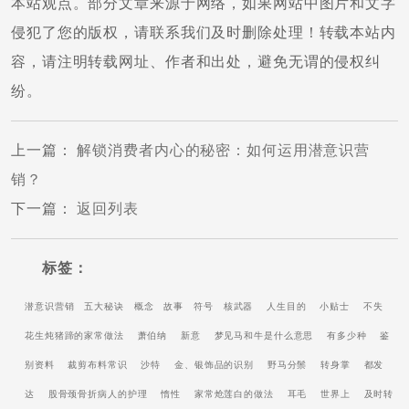
本站观点。部分文章来源于网络，如果网站中图片和文字
侵犯了您的版权，请联系我们及时删除处理！转载本站内
容，请注明转载网址、作者和出处，避免无谓的侵权纠
纷。
上一篇
：
解锁消费者内心的秘密：如何运用潜意识营
销？
下一篇
：
返回列表
标签：
潜意识营销
五大秘诀
概念
故事
符号
核武器
人生目的
小贴士
不失
花生炖猪蹄的家常做法
萧伯纳
新意
梦见马和牛是什么意思
有多少种
鉴
别资料
裁剪布料常识
沙特
金、银饰品的识别
野马分鬃
转身掌
都发
达
股骨颈骨折病人的护理
惰性
家常炝莲白的做法
耳毛
世界上
及时转