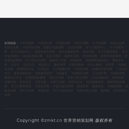
友情链接：
中华书画网
中国书法网
中国油画网
书画交易网
艺术传播网
民俗文化网
刺绣文化网
VI设计知识网
校园文化建设网
企业培训网
学习力教育中心
中小学教育
网
学习力训练中心
旅游风景名胜网
城市品牌建设网
家长学院
学习力教育智库
学习
型城市建设
域名投资知识网
意志力教育
健康生活网
营销策划网
世界民间故事网
世
界童话故事网
中小学生作文网
余建祥工作室
思维训练
家庭教育顶层设计
爱情文化
网
玩中学
笑话大王
科技前沿
趣味地理
中国书画网
中华人物谱
高考季
中国茶
文化网
西湖风景文化
艺术起点
艺术收藏投资
中华武术网
收藏证书查询网
广告设计
知识
教育趋势研究
天赋教育研究
天赋邂逅
中国酒文化网
宝宝成长网
中国瓷器网
雕塑设计艺术
中国民间故事网
珠宝文化网
世界儿童文学网
文玩收藏投资
时尚休闲
风雅中国
时尚文化
贝壳书画
中国兰花网
演讲与口才
现代家庭教育
网络营销传播
网
学习力教育研究
中国文学网
中国儿童文学网
成语辞典
健康百科
幸福教育网
戏
曲文化网
茶艺文化网
幸福智库
学习力训练知识
世界休闲文化网
趣搜搜
世界民俗文
化网
Copyright ©
zmkt.cn
世界营销策划网
版权所有