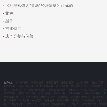
《社群营销之“鱼塘”经营法则》让你的
龙种
墨子
福建特产
遗产分割与份额
友情链接：
中华书画网
中国书法网
中国油画网
书画交易网
艺术传播网
民俗文化网
刺绣文化网
VI设计知识网
校园文化建设网
企业培训网
学习力教育中心
中小学教育
网
学习力训练中心
旅游风景名胜网
城市品牌建设网
家长学院
学习力教育智库
学习
型城市建设
域名投资知识网
意志力教育
健康生活网
营销策划网
世界民间故事网
世
界童话故事网
中小学生作文网
余建祥工作室
思维训练
家庭教育顶层设计
爱情文化
网
玩中学
笑话大王
科技前沿
趣味地理
中国书画网
思维谷
中华人物谱
高考
季
中国茶文化网
作文评论
天赋车站
西湖风景文化
艺术起点
艺术收藏投资
中华武