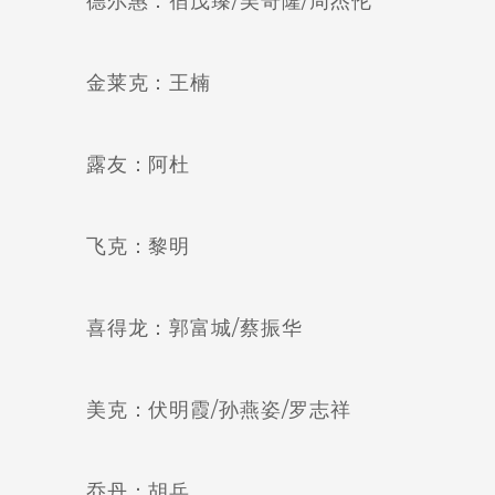
德尔惠：宿茂臻/吴奇隆/周杰伦
金莱克：王楠
露友：阿杜
飞克：黎明
喜得龙：郭富城/蔡振华
美克：伏明霞/孙燕姿/罗志祥
乔丹：胡兵