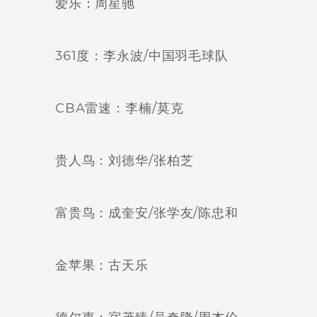
爱乐：周星驰
361度：李永波/中国羽毛球队
CBA雷速：李楠/莫克
贵人鸟：刘德华/张柏芝
富贵鸟：成奎安/张学友/陈忠和
金苹果：古天乐