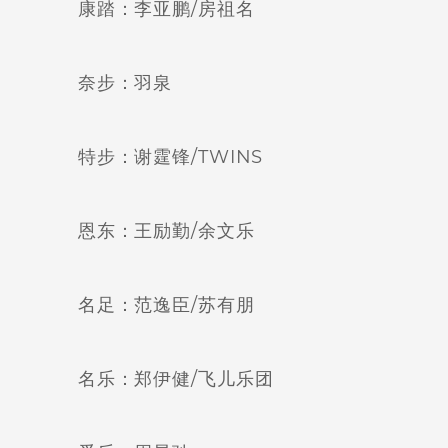
康踏：李亚鹏/房祖名
奈步：羽泉
特步：谢霆锋/TWINS
恩东：王励勤/余文乐
名足：范逸臣/苏有朋
名乐：郑伊健/飞儿乐团