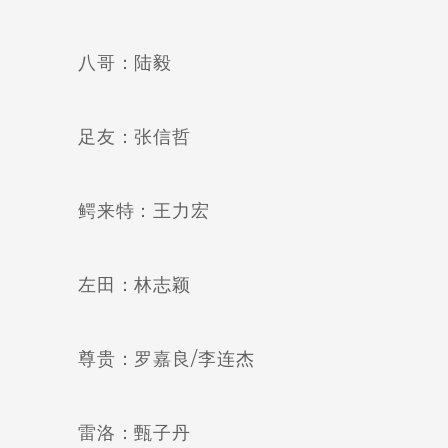
八哥：陆毅
足友：张信哲
鳄来特：王力宏
左田：林志颖
尊贵：罗嘉良/李连杰
雷洛：甄子丹