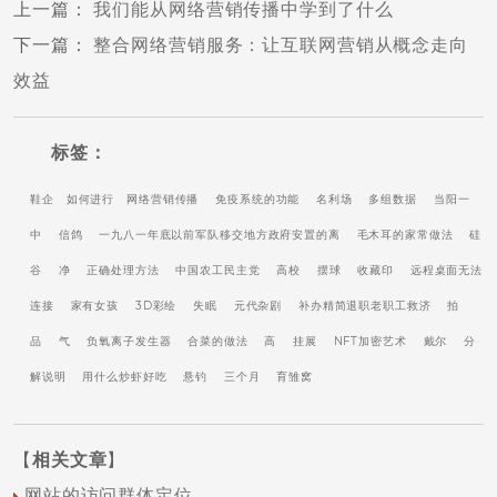
上一篇
：
我们能从网络营销传播中学到了什么
下一篇
：
整合网络营销服务：让互联网营销从概念走向
效益
标签：
鞋企
如何进行
网络营销传播
免疫系统的功能
名利场
多组数据
当阳一
中
信鸽
一九八一年底以前军队移交地方政府安置的离
毛木耳的家常做法
硅
谷
净
正确处理方法
中国农工民主党
高校
摆球
收藏印
远程桌面无法
连接
家有女孩
3D彩绘
失眠
元代杂剧
补办精简退职老职工救济
拍
品
气
负氧离子发生器
合菜的做法
高
挂展
NFT加密艺术
戴尔
分
解说明
用什么炒虾好吃
悬钓
三个月
育雏窝
【
相关文章
】
网站的访问群体定位