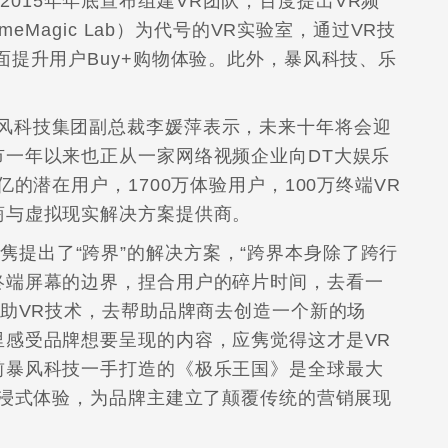
015年年底宣布组建VR团队，百度提出VR频
meMagic Lab）为代号的VR实验室，通过VR技
面提升用户Buy+购物体验。此外，暴风科技、乐
暴风科技集团副总裁李媛萍表示，未来十年将会迎
市一年以来也正从一家网络视频企业向DT大娱乐
的潜在用户，1700万体验用户，100万终端VR
商与虚拟现实解决方案提供商。
隽提出了“跨界”的解决方案，“跨界本身除了跨行
终端屏幕的边界，捏合用户的碎片时间，去看一
借助VR技术，去帮助品牌商去创造一个新的场
里感受品牌想要呈现的内容，应隽觉得这才是VR
前暴风科技一手打造的《极乐王国》是全球最大
沉浸式体验，为品牌主建立了颠覆传统的营销展现