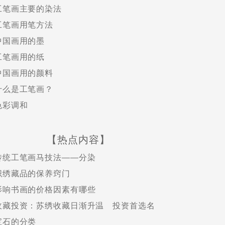
工笔画主要的染法
工笔画用笔方法
中国画用的墨
工笔画用的纸
中国画用的颜料
什么是工笔画？
色彩调和
【热点内容】
传统工笔画马技法——分染
织绣藏品的保养窍门
影响书画的价格因素有哪些
收藏投资：苏绣收藏日渐升温 投资首选名
宝石的分类