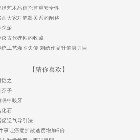
选择艺术品信托首重安全性
书画大家对笔墨关系的阐述
学院派
漫议古代碑帖的收藏
传统工艺濒临失传 刺绣作品升值潜力巨
【猜你喜欢】
顾恺之
白芥子
睡眠中咬牙
昌化石
喘促逆气导引法
1件事让癌症扩散速度增加6倍