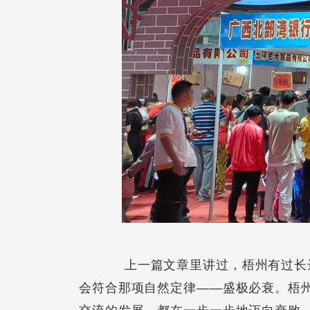
上一篇文章里讲过，梧州有过长达
会符合那项自然定律——盛极必衰。梧