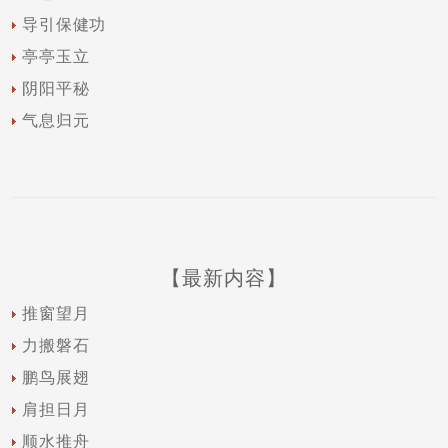
导引保健功
亭亭玉立
阴阳平秘
气息归元
【最新内容】
推窗望月
力搬磐石
鹏鸟展翅
肩担日月
顺水推舟