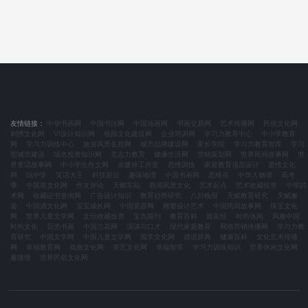
友情链接：
中华书画网
中国书法网
中国油画网
书画交易网
艺术传播网
民俗文化网
刺绣文化网
VI设计知识网
校园文化建设网
企业培训网
学习力教育中心
中小学教育
网
学习力训练中心
旅游风景名胜网
城市品牌建设网
家长学院
学习力教育智库
学习
型城市建设
域名投资知识网
意志力教育
健康生活网
营销策划网
世界民间故事网
世
界童话故事网
中小学生作文网
余建祥工作室
思维训练
家庭教育顶层设计
爱情文化
网
玩中学
笑话大王
科技前沿
趣味地理
中国书画网
思维谷
中华人物谱
高考
季
中国茶文化网
作文评论
天赋车站
西湖风景文化
艺术起点
艺术收藏投资
中华武
术网
收藏证书查询网
广告设计知识
教育趋势研究
八卦晚报
天赋教育研究
天赋邂
逅
中国酒文化网
宝宝成长网
中国瓷器网
雕塑设计艺术
中国民间故事网
珠宝文化
网
世界儿童文学网
文玩收藏投资
宝岛期刊
教育百科
致富经
时尚休闲
风雅中国
时尚文化
贝壳书画
中国兰花网
演讲与口才
现代家庭教育
网络营销传播网
学习力教
育研究
中国文学网
中国儿童文学网
国学文化网
成语辞典
健康百科
文化艺术传播
网
幸福教育网
戏曲文化网
茶艺文化网
幸福智库
学习力训练知识
世界休闲文化网
趣搜搜
世界民俗文化网