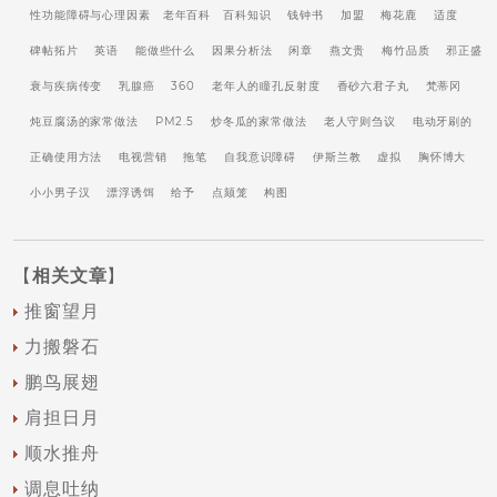
性功能障碍与心理因素
老年百科
百科知识
钱钟书
加盟
梅花鹿
适度
碑帖拓片
英语
能做些什么
因果分析法
闲章
燕文贵
梅竹品质
邪正盛
衰与疾病传变
乳腺癌
360
老年人的瞳孔反射度
香砂六君子丸
梵蒂冈
炖豆腐汤的家常做法
PM2.5
炒冬瓜的家常做法
老人守则刍议
电动牙刷的
正确使用方法
电视营销
拖笔
自我意识障碍
伊斯兰教
虚拟
胸怀博大
小小男子汉
漂浮诱饵
给予
点颏笼
构图
【
相关文章
】
推窗望月
力搬磐石
鹏鸟展翅
肩担日月
顺水推舟
调息吐纳