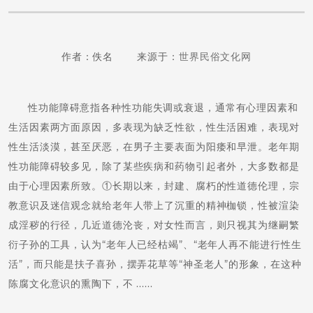
作者：佚名 来源于：
世界民俗文化网
性功能障碍意指各种性功能失调或衰退，通常有心理因素和
生活因素两方面原因，多表现为缺乏性欲，性生活困难，表现对
性生活淡漠，甚至厌恶，在男子主要表面为阳痿和早泄。老年期
性功能障碍较多见，除了某些疾病和药物引起者外，大多数都是
由于心理因素所致。①长期以来，封建、腐朽的性道德伦理，宗
教意识及迷信观念就给老年人带上了沉重的精神枷锁，性被渲染
成淫秽的行径，几近道德沦丧，对女性而言，则只视其为继嗣繁
衍子孙的工具，认为“老年人已经枯竭”、“老年人再不能进行性生
活”，而只能是扶子喜孙，摆弄花草等“神圣老人”的形象，在这种
陈腐文化意识的熏陶下，不 ......