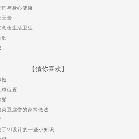
垂钓与身心健康
琼玉膏
注意夜生活卫生
白疕
皴
【猜你喜欢】
连翘
发球位置
整鬓
韭菜豆腐饼的家常做法
胃
关于VI设计的一些小知识