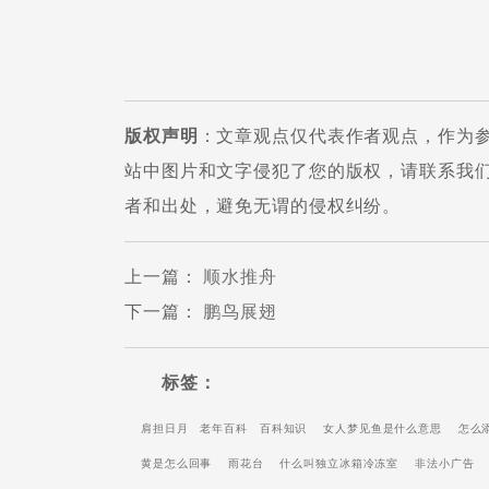
版权声明
：文章观点仅代表作者观点，作为
站中图片和文字侵犯了您的版权，请联系我
者和出处，避免无谓的侵权纠纷。
上一篇
：
顺水推舟
下一篇
：
鹏鸟展翅
标签：
肩担日月
老年百科
百科知识
女人梦见鱼是什么意思
怎么
黄是怎么回事
雨花台
什么叫独立冰箱冷冻室
非法小广告