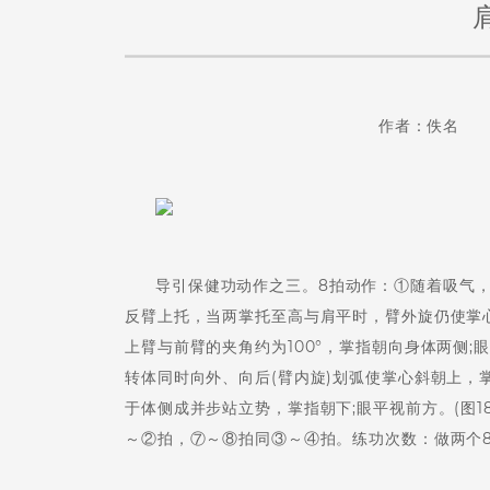
作者：佚名 
导引保健功动作之三。8拍动作：①随着吸气，提
反臂上托，当两掌托至高与肩平时，臂外旋仍使掌心
上臂与前臂的夹角约为100°，掌指朝向身体两侧;眼
转体同时向外、向后(臂内旋)划弧使掌心斜朝上，掌
于体侧成并步站立势，掌指朝下;眼平视前方。(图1
～②拍，⑦～⑧拍同③～④拍。练功次数：做两个8拍。第