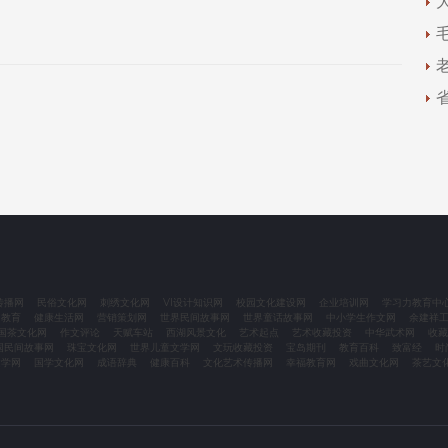
传播网
民俗文化网
刺绣文化网
VI设计知识网
校园文化建设网
企业培训网
学习力教育中
力教育
健康生活网
营销策划网
世界民间故事网
世界童话故事网
中小学生作文网
余建祥
国茶文化网
作文评论
天赋车站
西湖风景文化
艺术起点
艺术收藏投资
中华武术网
收藏
国民间故事网
珠宝文化网
世界儿童文学网
文玩收藏投资
宝岛期刊
教育百科
致富经
时
文学网
国学文化网
成语辞典
健康百科
文化艺术传播网
幸福教育网
戏曲文化网
茶艺文