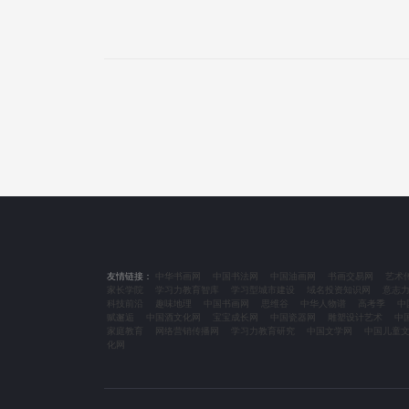
友情链接：
中华书画网
中国书法网
中国油画网
书画交易网
艺术
家长学院
学习力教育智库
学习型城市建设
域名投资知识网
意志
科技前沿
趣味地理
中国书画网
思维谷
中华人物谱
高考季
中
赋邂逅
中国酒文化网
宝宝成长网
中国瓷器网
雕塑设计艺术
中
家庭教育
网络营销传播网
学习力教育研究
中国文学网
中国儿童
化网