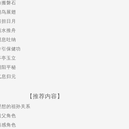
力搬磐石
鹏鸟展翅
肩担日月
顺水推舟
调息吐纳
导引保健功
亭亭玉立
阴阳平秘
气息归元
【推荐内容】
理想的祖孙关系
祖父角色
情感角色