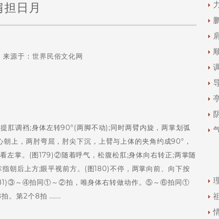
肩担日月
来源于：
世界民俗文化网
肛调裆;身体左转90°(两脚不动);同时两臂内旋，两掌划弧
朝上，两肘弯屈，肘尖下沉，上臂与上体的夹角约成90°，
看左掌。(图179)②随着呼气，松腹松肛;身体向右转正;两掌随
指朝后上方;眼平视前方。(图180)不停，两掌向前、向下按
81)③～④拍同①～②拍，唯身体右转做动作。⑤～⑥拍同①
2个8拍 ......