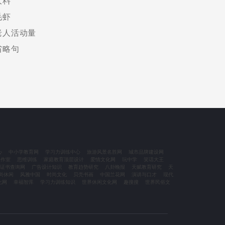
大料
毛虾
老人活动量
省略句
心
中小学教育网
学习力训练中心
旅游风景名胜网
城市品牌建设网
工作室
思维训练
家庭教育顶层设计
爱情文化网
玩中学
笑话大王
证书查询网
广告设计知识
教育趋势研究
八卦晚报
天赋教育研究
天
尚休闲
风雅中国
时尚文化
贝壳书画
中国兰花网
演讲与口才
现代
化网
幸福智库
学习力训练知识
世界休闲文化网
趣搜搜
世界民俗文