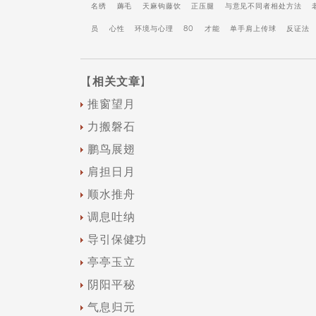
名绣
薅毛
天麻钩藤饮
正压腿
与意见不同者相处方法
员
心性
环境与心理
80
才能
单手肩上传球
反证法
【
相关文章
】
推窗望月
力搬磐石
鹏鸟展翅
肩担日月
顺水推舟
调息吐纳
导引保健功
亭亭玉立
阴阳平秘
气息归元