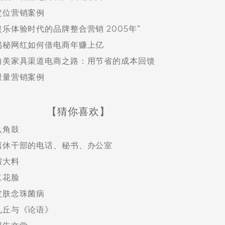
定位营销案例
娱乐体验时代的品牌整合营销 2005年“
揭秘网红如何借电商年赚上亿
曲美家具渠道电商之路：用节省的成本回馈
限量营销案例
【猜你喜欢】
八角鼓
离休干部的电话、秘书、办公室
假大料
二花脸
皮肤念珠菌病
孔丘与《论语》