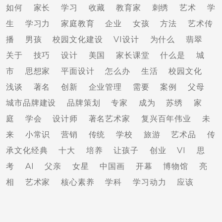
如何
家长
学习
收藏
教育家
刺绣
艺术
学
生
学习力
家庭教育
企业
女孩
方法
艺术传
播
男孩
校园文化建设
VI设计
为什么
翡翠
关于
技巧
设计
美国
家长课堂
什么是
城
市
思想家
平面设计
怎么办
生活
校园文化
浅谈
著名
创新
企业管理
需要
案例
父母
城市品牌建设
品牌策划
专家
成为
苏绣
家
庭
学会
设计师
著名艺术家
复兴百年伟业
未
来
小常识
营销
传统
学校
旅游
艺术品
传
承文化经典
十大
培养
让孩子
创业
VI
思
考
AI
父亲
女星
中国画
开幕
博物馆
亮
相
艺术家
核心素养
学科
学习动力
应该