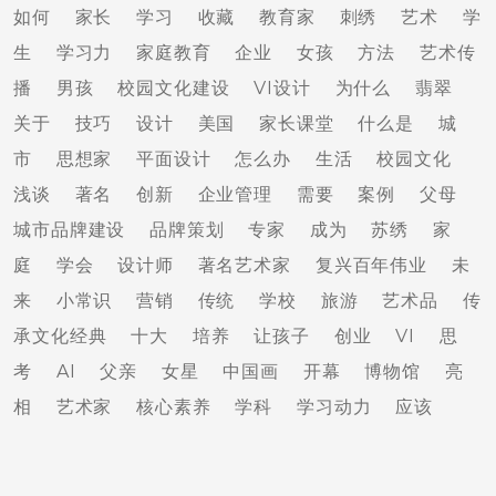
如何
家长
学习
收藏
教育家
刺绣
艺术
学
生
学习力
家庭教育
企业
女孩
方法
艺术传
播
男孩
校园文化建设
VI设计
为什么
翡翠
关于
技巧
设计
美国
家长课堂
什么是
城
市
思想家
平面设计
怎么办
生活
校园文化
浅谈
著名
创新
企业管理
需要
案例
父母
城市品牌建设
品牌策划
专家
成为
苏绣
家
庭
学会
设计师
著名艺术家
复兴百年伟业
未
来
小常识
营销
传统
学校
旅游
艺术品
传
承文化经典
十大
培养
让孩子
创业
VI
思
考
AI
父亲
女星
中国画
开幕
博物馆
亮
相
艺术家
核心素养
学科
学习动力
应该