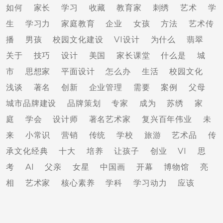
如何
家长
学习
收藏
教育家
刺绣
艺术
学
生
学习力
家庭教育
企业
女孩
方法
艺术传
播
男孩
校园文化建设
VI设计
为什么
翡翠
关于
技巧
设计
美国
家长课堂
什么是
城
市
思想家
平面设计
怎么办
生活
校园文化
浅谈
著名
创新
企业管理
需要
案例
父母
城市品牌建设
品牌策划
专家
成为
苏绣
家
庭
学会
设计师
著名艺术家
复兴百年伟业
未
来
小常识
营销
传统
学校
旅游
艺术品
传
承文化经典
十大
培养
让孩子
创业
VI
思
考
AI
父亲
女星
中国画
开幕
博物馆
亮
相
艺术家
核心素养
学科
学习动力
应该