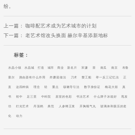
纷。
上一篇
：
咖啡配艺术成为艺术城市的计划
下一篇
：
老艺术馆改头换面 赫尔辛基添新地标
标签：
水晶小镇
水晶城
打造
城市
商业
新名片
宋濂
茶
南瓜
南京
布鲁
塞尔
路由器有什么作用
炸蘑菇做法
刀术
蟹工船
举一反三记忆法
正
直
这四种病
理念
轻
重点
咳嗽导引法
数字身份证
梅花大鼓
真
书
初中
足三里
中科院
居室的色彩
书法艺术
什么牌子冰箱好
甩发
功
灯光艺术
丹顶鹤
典范
人参蜂王浆
开胸顺气丸
玻璃体和眼压的老
化
动力