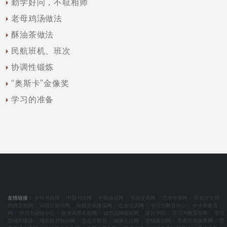
勤学好问，不耻相师
老母鸡汤做法
酥油茶做法
民航班机、班次
协调性锻炼
“奥斯卡”金像奖
学习的准备
友情链接：
中华书画网
中国书法网
中国油画网
书画交易网
艺术传播网
民俗文化网
刺绣文化网
VI设计知识网
校园文化建设网
企业培训网
学习力教育中心
中小学教育
网
学习力训练中心
旅游风景名胜网
城市品牌建设网
家长学院
学习力教育智库
学习
型城市建设
域名投资知识网
意志力教育
健康生活网
营销策划网
世界民间故事网
世